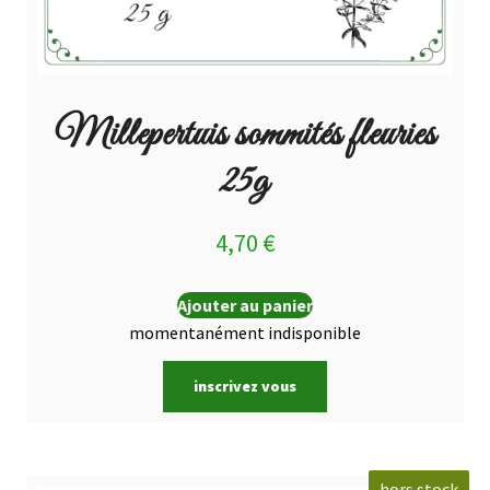
Millepertuis sommités fleuries
25g
4,70
€
Ajouter au panier
momentanément indisponible
inscrivez vous
hors stock