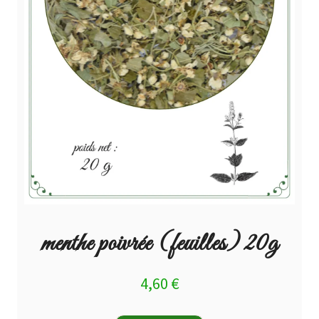
menthe poivrée (feuilles) 20g
4,60
€