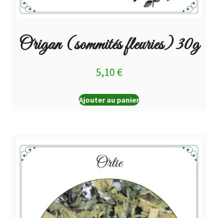
Origan (sommités fleuries) 30g
5,10
€
Ajouter au panier