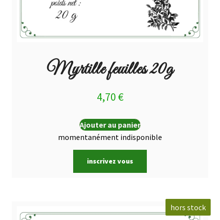
Myrtille feuilles 20g
4,70
€
Ajouter au panier
momentanément indisponible
inscrivez vous
hors stock