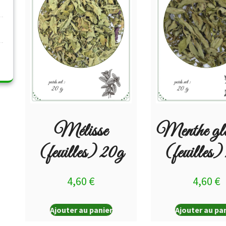
Mélisse
Menthe gla
(feuilles) 20g
(feuilles)
4,60
€
4,60
€
Ajouter au panier
Ajouter au pa