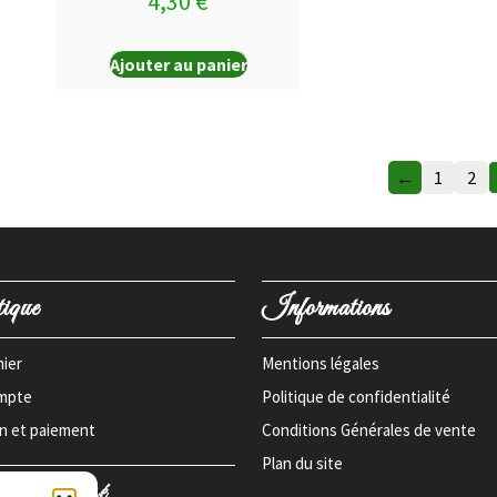
4,30
€
Ajouter au panier
←
1
2
ique
Informations
ier
Mentions légales
mpte
Politique de confidentialité
on et paiement
Conditions Générales de vente
Plan du site
ent sécurisé