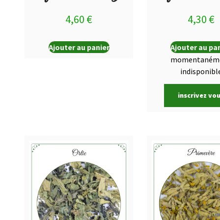
4,60
€
4,30
€
Ajouter au panier
Ajouter au pa
momentaném
indisponibl
inscrivez vo