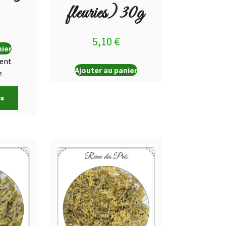
fleuries) 30g
5,10
€
nier
ent
Ajouter au panier
e
us