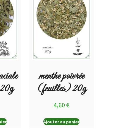
ciale
menthe poivrée
 20g
(feuilles) 20g
4,60
€
nier
Ajouter au panier