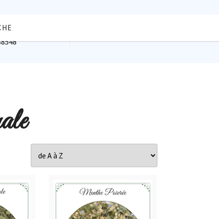
CHE
hone
38548
ale