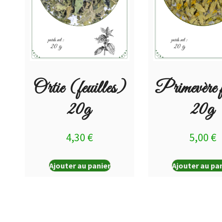
Ortie (feuilles)
Primevère f
20g
20g
4,30
€
5,00
€
Ajouter au panier
Ajouter au pa