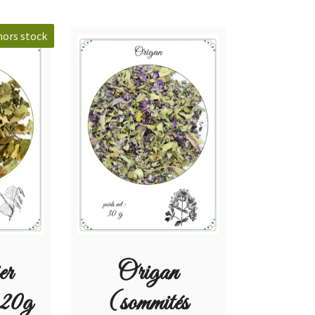
hors stock
er
Origan
 20g
(sommités