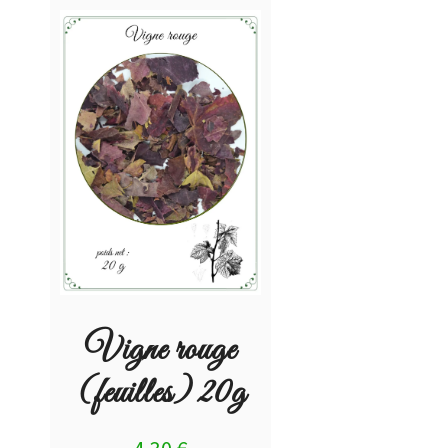
Vigne rouge
(feuilles) 20g