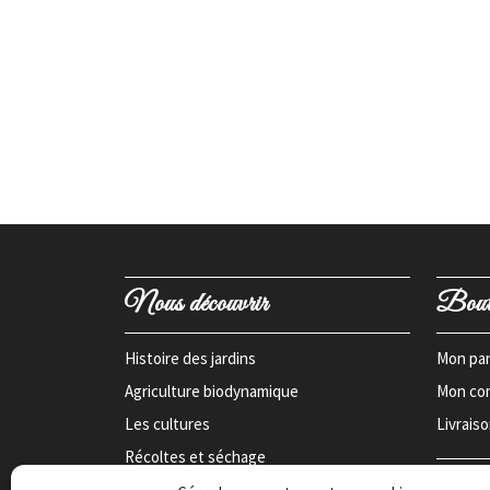
Nous découvrir
Bout
Histoire des jardins
Mon pan
Agriculture biodynamique
Mon co
Les cultures
Livrais
Récoltes et séchage
Paiem
Les jardins