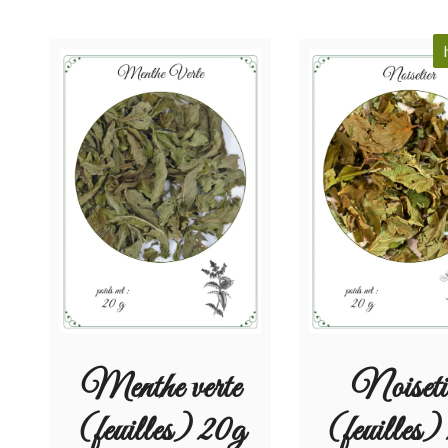
Menthe verte
Noiseti
(feuilles) 20g
(feuilles)