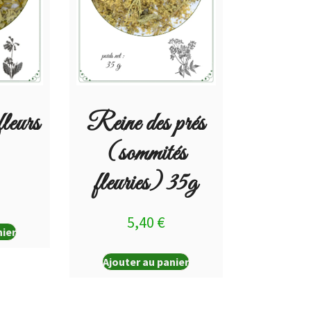
leurs
Reine des prés
(sommités
fleuries) 35g
5,40
€
nier
Ajouter au panier