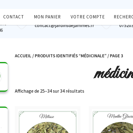
CONTACT
MON PANIER
VOTRE COMPTE
RECHER
Les Jardins de jammes
Télép
aine
contact@jardinsdejammes.fr
07520
86
ACCUEIL
/
PRODUITS IDENTIFIÉS “MÉDICINALE”
/ PAGE 3
médicin
Affichage de 25–34 sur 34 résultats